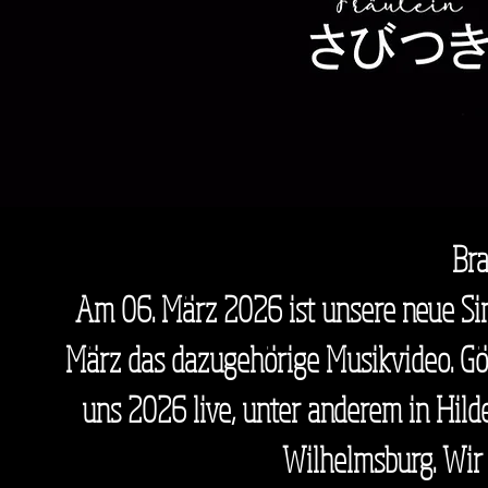
Bra
Am 06. März 2026 ist unsere neue Sin
März das dazugehörige Musikvideo. Gö
uns 2026 live, unter anderem in Hild
Wilhelmsburg. Wir 